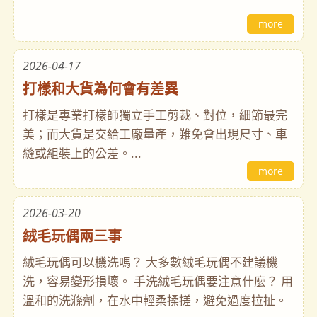
more
2026-04-17
打樣和大貨為何會有差異
打樣是專業打樣師獨立手工剪裁、對位，細節最完
美；而大貨是交給工廠量產，難免會出現尺寸、車
縫或組裝上的公差。...
more
2026-03-20
絨毛玩偶兩三事
絨毛玩偶可以機洗嗎？ 大多數絨毛玩偶不建議機
洗，容易變形損壞。 手洗絨毛玩偶要注意什麼？ 用
溫和的洗滌劑，在水中輕柔揉搓，避免過度拉扯。