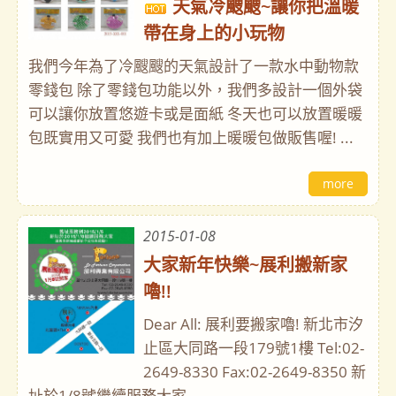
天氣冷颼颼~讓你把溫暖
帶在身上的小玩物
我們今年為了冷颼颼的天氣設計了一款水中動物款
零錢包 除了零錢包功能以外，我們多設計一個外袋
可以讓你放置悠遊卡或是面紙 冬天也可以放置暖暖
包既實用又可愛 我們也有加上暖暖包做販售喔! ...
more
2015-01-08
大家新年快樂~展利搬新家
嚕!!
Dear All: 展利要搬家嚕! 新北市汐
止區大同路一段179號1樓 Tel:02-
2649-8330 Fax:02-2649-8350 新
址於1/8號繼續服務大家 ...