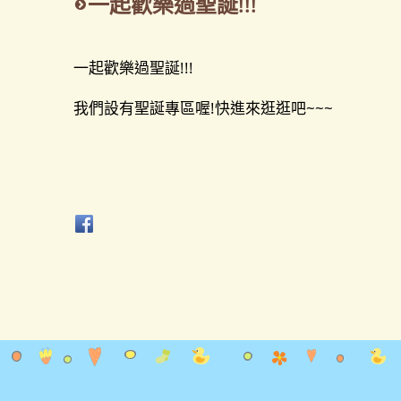
一起歡樂過聖誕!!!
一起歡樂過聖誕!!!
我們設有聖誕專區喔!快進來逛逛吧~~~