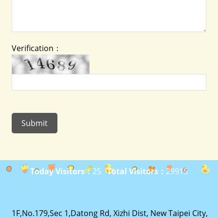
Verification：
Today Visitors：
25
Total Visitors：
29915
1F,No.179,Sec 1,Datong Rd, Xizhi Dist, New Taipei City,