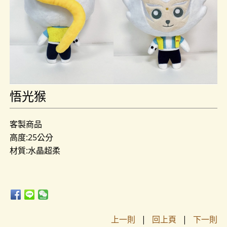
悟光猴
客製商品
高度:25公分
材質:水晶超柔
上一則
|
回上頁
|
下一則