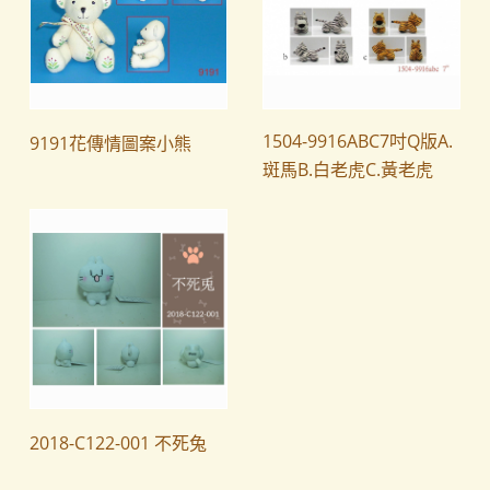
1504-9916ABC7吋Q版A.
9191花傳情圖案小熊
斑馬B.白老虎C.黃老虎
2018-C122-001 不死兔