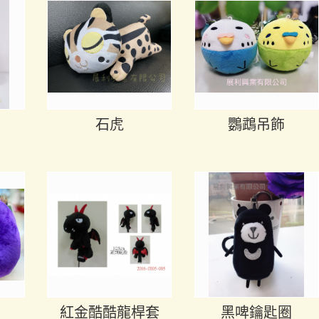
石虎
鸚鵡吊飾
紅金酷酷龍桿套
黑啤鑰匙圈