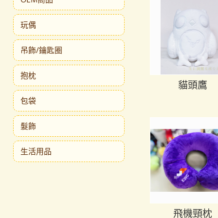
玩偶
吊飾/鑰匙圈
抱枕
貓頭鷹
包袋
髮飾
生活用品
飛機頸枕