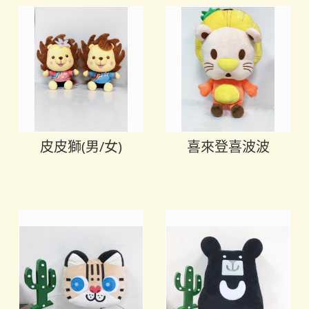
皮皮獅(男/女)
喜來登喜波波